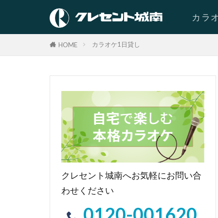
カラ
JOY
DA
カラオケ1日貸し
HOME
クレセント城南へお気軽にお問い合
わせください
0120-001620