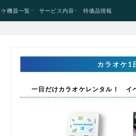
オケ機器一覧
サービス内容
特価品情報
SOUND
M
導入・設置までの流れ
概要／Q&A
カラオケ1
一日だけカラオケレンタル！
イ