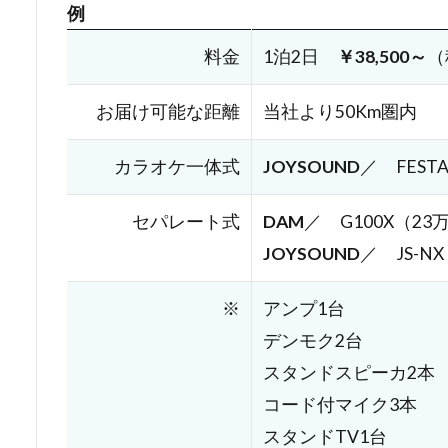
例
料金
1泊2日
￥38,500～
（
お届け可能な距離
当社より50Km圏内
カラオケ一体式
JOYSOUND
／ FESTA
セパレート式
DAM
／ G100X（23
JOYSOUND
／ JS-N
※
アンプ1台
デンモク2台
スタンドスピーカ2本
コード付マイク3本
スタンドTV1台